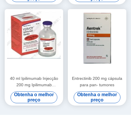
melanoma, carcinoma
direcionado, medicamentos
hepatocelular, cancro do
imunológicos para câncer de
pulmão de células não
estágio 1 2 3
pequenas, mesotelioma
pleural maligno para estágio
1 2 3 do câncer
40 ml Ipilimumab Injecção
Entrectinib 200 mg cápsula
200 mg Ipilimumab
para pan- tumores
Medicamentos contra o
Obtenha o melhor
Obtenha o melhor
Câncer Colorrectal
preço
preço