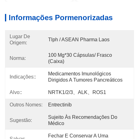
Informações Pormenorizadas
Lugar De
Tlph / ASEAN Pharma Laos
Origem:
100 Mg*30 Cápsulas/ Frasco 
Norma:
(caixa)
Medicamentos Imunológicos 
Indicações::
Dirigidos A Tumores Pancreáticos
Alvo::
NRTK1/2/3、ALK、ROS1
Outros Nomes:
Entrectinib
Sujeito Às Recomendações Do 
Sugestão:
Médico
Fechar E Conservar A Uma 
Salvar: