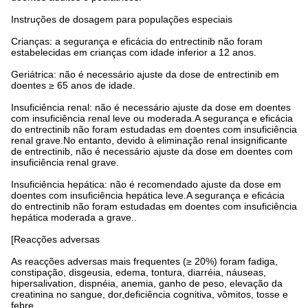
Instruções de dosagem para populações especiais
Crianças: a segurança e eficácia do entrectinib não foram
estabelecidas em crianças com idade inferior a 12 anos.
Geriátrica: não é necessário ajuste da dose de entrectinib em
doentes ≥ 65 anos de idade.
Insuficiência renal: não é necessário ajuste da dose em doentes
com insuficiência renal leve ou moderada.A segurança e eficácia
do entrectinib não foram estudadas em doentes com insuficiência
renal grave.No entanto, devido à eliminação renal insignificante
de entrectinib, não é necessário ajuste da dose em doentes com
insuficiência renal grave.
Insuficiência hepática: não é recomendado ajuste da dose em
doentes com insuficiência hepática leve.A segurança e eficácia
do entrectinib não foram estudadas em doentes com insuficiência
hepática moderada a grave..
[Reacções adversas
As reacções adversas mais frequentes (≥ 20%) foram fadiga,
constipação, disgeusia, edema, tontura, diarréia, náuseas,
hipersalivation, dispnéia, anemia, ganho de peso, elevação da
creatinina no sangue, dor,deficiência cognitiva, vômitos, tosse e
febre.