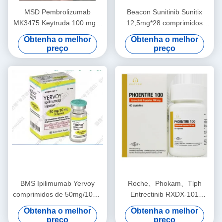
MSD Pembrolizumab
Beacon Sunitinib Sunitix
MK3475 Keytruda 100 mg/4
12,5mg*28 comprimidos
ml comprimidos Cancro
Cancro da tiroide, carcinoma
Obtenha o melhor
Obtenha o melhor
pulmonar não de células
de células renais, tumor
preço
preço
pequenas, cancro pulmonar
estromal gastrointestinal,
de células pequenas, cancro
tumor fibroso solitário,
do cólon, cancro do
hemangiopericitoma, tumor
estômago, cancro do
neuroendócrino pancreático,
esôfago, carcinoma
timoma
hepatocelular,
BMS Ipilimumab Yervoy
Roche、Phokam、Tlph
comprimidos de 50mg/10mL
Entrectinib RXDX-101
Câncer colorretal, carcinoma
Rozlytrek 200 mg*90
Obtenha o melhor
Obtenha o melhor
de células renais,
comprimidosPanto- tumor
preço
preço