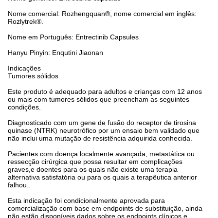
Nome comercial: Rozhengquan®, nome comercial em inglês:
Rozlytrek®.
Nome em Português: Entrectinib Capsules
Hanyu Pinyin: Enqutini Jiaonan
Indicações
Tumores sólidos
Este produto é adequado para adultos e crianças com 12 anos
ou mais com tumores sólidos que preencham as seguintes
condições.
Diagnosticado com um gene de fusão do receptor de tirosina
quinase (NTRK) neurotrófico por um ensaio bem validado que
não inclui uma mutação de resistência adquirida conhecida.
Pacientes com doença localmente avançada, metastática ou
ressecção cirúrgica que possa resultar em complicações
graves,e doentes para os quais não existe uma terapia
alternativa satisfatória ou para os quais a terapêutica anterior
falhou..
Esta indicação foi condicionalmente aprovada para
comercialização com base em endpoints de substituição, ainda
não estão disponíveis dados sobre os endpoints clínicos,e