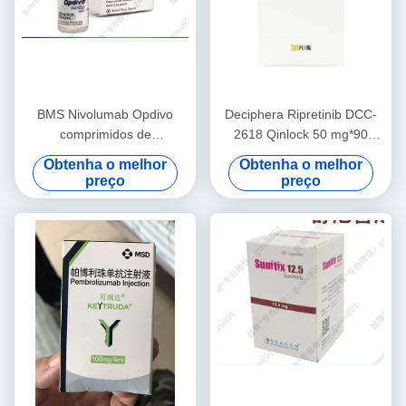
BMS Nivolumab Opdivo
Deciphera Ripretinib DCC-
comprimidos de
2618 Qinlock 50 mg*90
100mg/10mL Câncer de
comprimidos Tumores do
Obtenha o melhor
Obtenha o melhor
pulmão de células não
estroma gastrointestinal/
preço
preço
pequenas, câncer de
GISTpara cancro em estágio
pulmão de células
1 2 3
pequenas, câncer colorretal,
carcinoma hepatocelular,
carcinoma de células renais,
câncer de cabeça e
pescoço, melanoma