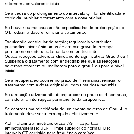
retornem aos valores iniciais.
Se a causa do prolongamento do intervalo QT for identificada e
corrigida, reiniciar o tratamento com a dose original.
Se houver outras causas não especificadas de prolongação do
QT, reduzir a dose e reiniciar o tratamento.
Taquicardia ventricular de torção; taquicardia ventricular
polimórfica; sinais/ sintomas de arritmia grave Interrompa
permanentemente o tratamento com emtricitinib.
Outras reacções adversas clinicamente significativas Grau 3 ou 4
Suspenda o tratamento com entrectinib até que as reacções
adversas retornem ou melhorem para o grau 1 ou para o nível
inicial.
Se a recuperação ocorrer no prazo de 4 semanas, reiniciar o
tratamento com a dose original ou com uma dose reduzida.
Se a reacção adversa não desaparecer no prazo de 4 semanas,
considerar a interrupção permanente da terapêutica.
Se ocorrer uma reincidência de um evento adverso de Grau 4, o
tratamento deve ser interrompido definitivamente.
ALT = alanina aminotransferase; AST = aspartato
aminotransferase; ULN = limite superior do normal; QTc =
intervalo QT corrigido para frequência cardíaca.