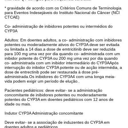
* gravidade de acordo com os Critérios Comuns de Terminologia
para Eventos Indesejáveis do Instituto Nacional do Câncer (NCI
CTCAE)
Co- administração de inibidores potentes ou intermédios do
CYP3A
Adultos: Em doentes adultos, a co- administração com inibidores
potentes ou moderadamente ativos do CYP3A deve ser evitada
ou limitada a 14 dias.a dose de emtricitinib deve ser reduzida
para 100 mg uma vez por dia quando co- administrada com um
inibidor potente do CYP3A ou 200 mg uma vez por dia quando
co- administrada com um inibidor intermediário do CYP3AApós
interrupção do inibidor CYP3A potente ou de acção intermédia, a
dose de entrectinib pode ser restaurada à dose pré-
administrada.Os inibidores do CYP3A4 com uma longa meia-
vida podem exigir um período de elução..
Pacientes pediátricos: deve evitar- se a administração
concomitante de inibidores potentes ou moderadamente
potentes do CYP3A em doentes pediátricos com 12 anos de
idade ou mais.
Indutor CYP3A Administração concomitante
Deve evitar- se a associação de induzentes do CYP3A em
doentes adultos e pediátricos.