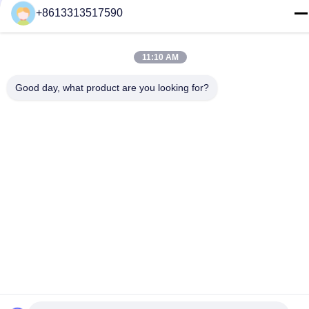
+8613313517590
Política de Privacidade
|
Mapa do Site
China bom Qualidade Medicamentos contra o Câncer de Pulmão
11:10 AM
Fornecedor. Copyright © 2024-2026 GIVE LIFE TIME LIMITED
Todos. Todos os direitos reservados.
Good day, what product are you looking for?